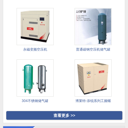
下小
上
永磁变频空压机
普通碳钢空压机储气罐
304不锈钢储气罐
博莱特-添锐系列工频螺
杆压缩
查看更多 >>