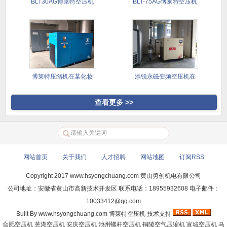
BLT30AG博莱特空压机
BLT-75AG博莱特空压机
案
博莱特压缩机在某化妆
添锐永磁变频空压机在
品企业的
各行业的
查看更多 >>
网站首页
|
关于我们
|
人才招聘
|
网站地图
|
订阅RSS
Copyright 2017
www.hsyongchuang.com
黄山勇创机电有限公司
公司地址：安徽省黄山市高新技术开发区 联系电话：18955932608 电子邮件：
10033412@qq.com
Built By
www.hsyongchuang.com
博莱特空压机
技术支持
合肥空压机
芜湖空压机
安庆空压机
池州螺杆空压机
铜陵空气压缩机
宣城空压机
马