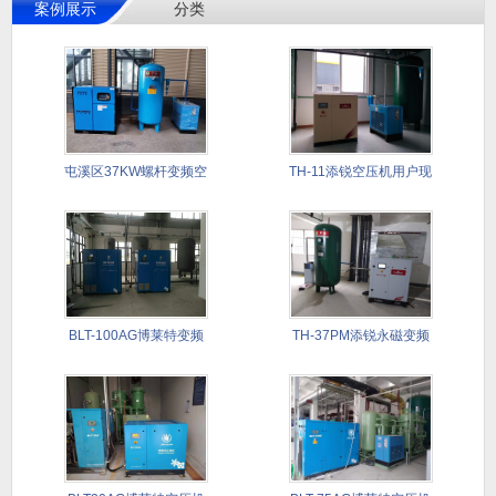
案例展示
分类
屯溪区37KW螺杆变频空
TH-11添锐空压机用户现
压机
场
BLT-100AG博莱特变频
TH-37PM添锐永磁变频
螺