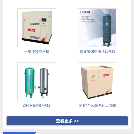
下小
上
永磁变频空压机
普通碳钢空压机储气罐
304不锈钢储气罐
博莱特-添锐系列工频螺
杆压缩
查看更多 >>