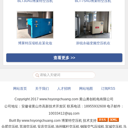
BLT30AG博莱特空压机
BLT-75AG博莱特空压机
案
博莱特压缩机在某化妆
添锐永磁变频空压机在
品企业的
各行业的
查看更多 >>
网站首页
|
关于我们
|
人才招聘
|
网站地图
|
订阅RSS
Copyright 2017
www.hsyongchuang.com
黄山勇创机电有限公司
公司地址：安徽省黄山市高新技术开发区 联系电话：18955932608 电子邮件：
10033412@qq.com
Built By
www.hsyongchuang.com
博莱特空压机
技术支持
合肥空压机
芜湖空压机
安庆空压机
池州螺杆空压机
铜陵空气压缩机
宣城空压机
马