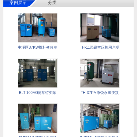
案例展示
分类
屯溪区37KW螺杆变频空
TH-11添锐空压机用户现
压机
场
BLT-100AG博莱特变频
TH-37PM添锐永磁变频
螺